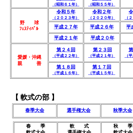
（昭和６１年）
（昭和５５年）
令和５年
令和２年
（２０２３年）
（２０２０年）
（２
野 球
平成２７年
平成２６年
平
ﾌｪｽﾃｨﾊﾞﾙ
平成２１年
平成２０年
第２４回
第２３回
（平成２２年）
（平成２１年）
（平
愛媛・沖縄
親 善
第１８回
第１７回
（平成１６年）
（平成１５年）
【 軟式の部 】
春季大会
選手権大会
秋季大会
春 季
軟 式
秋 季
軟式大会
選手権大会
軟式大会