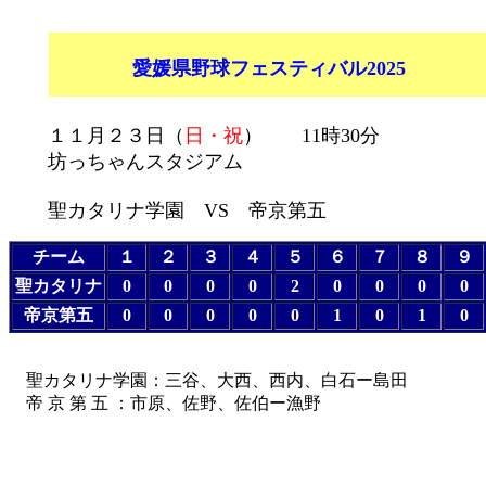
愛媛県野球フェスティバル2025
１１月２３日（
日・祝
） 11時30分
坊っちゃんスタジアム
聖カタリナ学園 VS 帝京第五
チーム
１
２
３
４
５
６
７
８
９
聖カタリナ
0
0
0
0
2
0
0
0
0
帝京第五
0
0
0
0
0
1
0
1
0
聖カタリナ学園
：三谷、大西、西内、白石ー島田
帝 京 第 五 ：市原、佐野、佐伯ー漁野